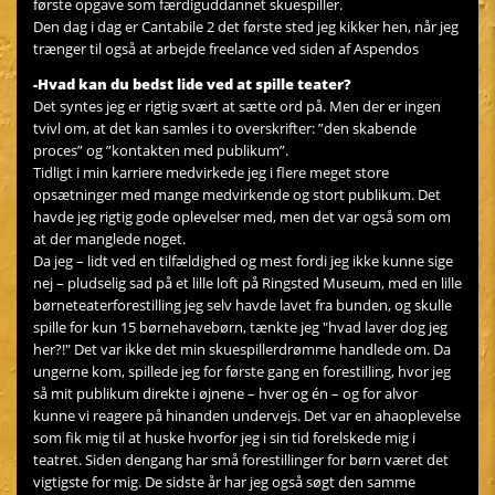
første opgave som færdiguddannet skuespiller.
Den dag i dag er Cantabile 2 det første sted jeg kikker hen, når jeg
trænger til også at arbejde freelance ved siden af Aspendos
-Hvad kan du bedst lide ved at spille teater?
Det syntes jeg er rigtig svært at sætte ord på. Men der er ingen
tvivl om, at det kan samles i to overskrifter: ”den skabende
proces” og ”kontakten med publikum”.
Tidligt i min karriere medvirkede jeg i flere meget store
opsætninger med mange medvirkende og stort publikum. Det
havde jeg rigtig gode oplevelser med, men det var også som om
at der manglede noget.
Da jeg – lidt ved en tilfældighed og mest fordi jeg ikke kunne sige
nej – pludselig sad på et lille loft på Ringsted Museum, med en lille
børneteaterforestilling jeg selv havde lavet fra bunden, og skulle
spille for kun 15 børnehavebørn, tænkte jeg "hvad laver dog jeg
her?!" Det var ikke det min skuespillerdrømme handlede om. Da
ungerne kom, spillede jeg for første gang en forestilling, hvor jeg
så mit publikum direkte i øjnene – hver og én – og for alvor
kunne vi reagere på hinanden undervejs. Det var en ahaoplevelse
som fik mig til at huske hvorfor jeg i sin tid forelskede mig i
teatret. Siden dengang har små forestillinger for børn været det
vigtigste for mig. De sidste år har jeg også søgt den samme