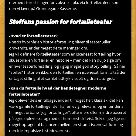
nærhed i forestillinger for voksne – bla. via fortællecaféer som
den vi laver på Grønnegade Kasserne.
Steffens passion for fortælleteater
-Hvad er fortælleteater?
Præcis hvornår en historiefortælling bliver til teater (eller
omvendt), er der meget delte meninger om.
Jeg vil definere fortælleteater som en iscenesat fortælling hvor
skuespilleren fortæller en historie – men det kan du jo sige om
enhver teaterforestilling, og rigtig meget god story telling . Så her
”spilles” historien ikke, den fortælles i en iscenesat form, altså der
er taget stilling til et samlet udtryk visuelt og dramaturgisk.
-Kan du fortælle hvad der kendetegner moderne
fortælleteater?
Jeg oplever dels en tilbagevenden til noget helt klassisk, det kan
være gamle fortællinger der har en evig relevans, og en tendens
til meget urbane ”jeg fortællinger”, ofte mere eller mindre baseret
på egne oplevelser og med et humoristisk tvist. Selv er jeg lige nu
meget optaget af balancen mellem en stramt iscenesat form og
den frie impulsive tilstedeværelse.