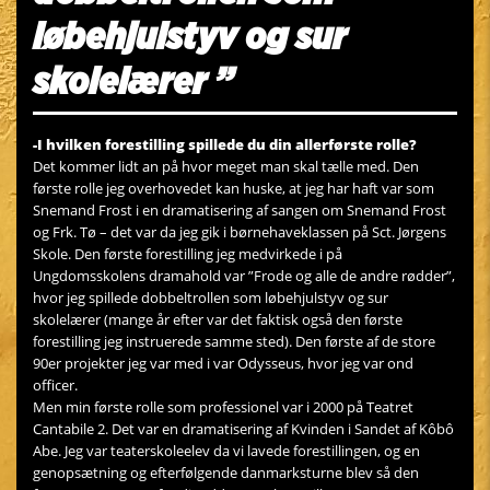
løbehjulstyv og sur
skolelærer ”
-I hvilken forestilling spillede du din allerførste rolle?
Det kommer lidt an på hvor meget man skal tælle med. Den
første rolle jeg overhovedet kan huske, at jeg har haft var som
Snemand Frost i en dramatisering af sangen om Snemand Frost
og Frk. Tø – det var da jeg gik i børnehaveklassen på Sct. Jørgens
Skole. Den første forestilling jeg medvirkede i på
Ungdomsskolens dramahold var ”Frode og alle de andre rødder”,
hvor jeg spillede dobbeltrollen som løbehjulstyv og sur
skolelærer (mange år efter var det faktisk også den første
forestilling jeg instruerede samme sted). Den første af de store
90er projekter jeg var med i var Odysseus, hvor jeg var ond
officer.
Men min første rolle som professionel var i 2000 på Teatret
Cantabile 2. Det var en dramatisering af Kvinden i Sandet af Kôbô
Abe. Jeg var teaterskoleelev da vi lavede forestillingen, og en
genopsætning og efterfølgende danmarksturne blev så den