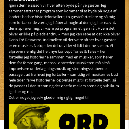
Igen i denne sæson vil hver aften byde på nye gæster. Jeg
sammensætter et program som kommer til at byde på nogle af
landets bedste historiefortællere, to gæstefortællere og så mig
som fortællende vært. Jeg håber at nogle af dem jeg har nævnt,
der inspirerer mig, vil være på programmet igen i år. Hvem det
bliver er ikke på plads endnu – men jeg kan røbe at det ikke bliver
Dario Fo! Desværre. Indimellem vil der være aftner hvor gæsten
er en musiker. Netop den del udvider vi lidt i denne sæson. Vi
afprøver nemlig det helt nye koncept Tones & Tales – her
fortæller jeg historierne sammen med en musiker, som hører
dem for første gang, mens vi optræder! Musikeren må altså
improvisere underlægningsmusik og stemningsskabende
passager, ud fra hvad jeg fortæller – samtidig vil musikernes bud
hele tiden farve historierne, og tvinge mig til at fortælle dem, så
de passer til den stemning der opstår mellem scene og publikum
lige her og nu.
Det er noget jeg selv glæder mig rigtig meget til.