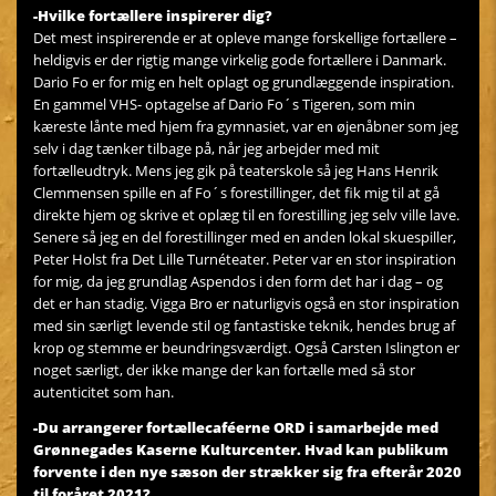
-Hvilke fortællere inspirerer dig?
Det mest inspirerende er at opleve mange forskellige fortællere –
heldigvis er der rigtig mange virkelig gode fortællere i Danmark.
Dario Fo er for mig en helt oplagt og grundlæggende inspiration.
En gammel VHS- optagelse af Dario Fo´s Tigeren, som min
kæreste lånte med hjem fra gymnasiet, var en øjenåbner som jeg
selv i dag tænker tilbage på, når jeg arbejder med mit
fortælleudtryk. Mens jeg gik på teaterskole så jeg Hans Henrik
Clemmensen spille en af Fo´s forestillinger, det fik mig til at gå
direkte hjem og skrive et oplæg til en forestilling jeg selv ville lave.
Senere så jeg en del forestillinger med en anden lokal skuespiller,
Peter Holst fra Det Lille Turnéteater. Peter var en stor inspiration
for mig, da jeg grundlag Aspendos i den form det har i dag – og
det er han stadig. Vigga Bro er naturligvis også en stor inspiration
med sin særligt levende stil og fantastiske teknik, hendes brug af
krop og stemme er beundringsværdigt. Også Carsten Islington er
noget særligt, der ikke mange der kan fortælle med så stor
autenticitet som han.
-Du arrangerer fortællecaféerne ORD i samarbejde med
Grønnegades Kaserne Kulturcenter. Hvad kan publikum
forvente i den nye sæson der strækker sig fra efterår 2020
til foråret 2021?