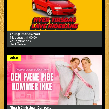
Youngtimer.dk-træf
18. august kl. 00:00
Youngtimer.dk
Ny Ridehus
Udsat
Nina & Christina – Den pæ...