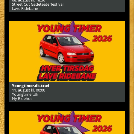
08. august kl. 18:30
Street Cut Gadeteaterfestival
Lave Ridebane
Youngtimer.dk-træf
11. august kl. 00:00
Youngtimer.dk
Ny Ridehus