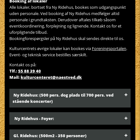
Booking af lokaler
Alle lokaler, bortset fra Ny Ridehus, bookes som udgangspunkt
uden personale. Ved booking af Ny Ridehus medfølger altid
personale i grundtaksten. Derudover aftales tilkøb såsom
eventkoordinering, forplejning og lignende. Kontakt os for et
uforpligtende tilbud.
Bookingforespørgsler på Ny Ridehus skal sendes direkte til os.
Kulturcentrets øvrige lokaler kan bookes via
Foreningsportalen
.
Event- og teknisk service bestilles særskilt.
Kontakt os på:
Tlf.:
55 88 39 40
Mail:
kulturcenteret@naestved.dk
Ny Ridehus:
(500 pers. dog plads til 700 pers. ved
stående koncerter)
Ny Ridehus - Foyer:
Gl. Ridehus:
(500m2 - 350 personer)