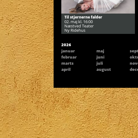
Til stjernerne falder
02. maj kl. 16:00
Næstved Teater
Ny Ridehus
2026
januar
maj
sep
februar
juni
okt
marts
juli
nov
april
august
dec