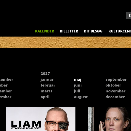
KALENDER
BILLETTER
DIT BESØG
KULTURCEN
2027
tember
januar
maj
september
ober
februar
juni
oktober
ember
marts
juli
november
ember
april
august
december