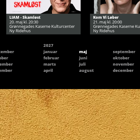
LIAM - Skamløst
Kom Vi Løber
20. maj kl. 20:30
21. maj kl. 20:00
Grønnegades Kaserne Kulturcenter
Grønnegades Kaserne Ku
Ny Ridehus
Ny Ridehus
2027
tember
januar
maj
september
ober
februar
juni
oktober
ember
marts
juli
november
ember
april
august
december