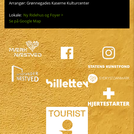
Arrangør: Grønnegades Kaserne Kulturcenter
Lokale:
Ny Ridehus og Foyer >
Se på Google Map