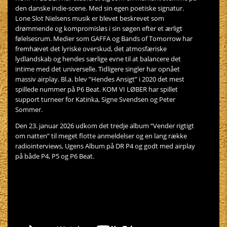
den danske indie-scene. Med sin egen poetiske signatur.
Lone Slot Nielsens musik er blevet beskrevet som
drømmende og kompromisløs i sin søgen efter et ærligt
følelsesrum. Medier som GAFFA og Bands of Tomorrow har
fremhævet det lyriske overskud, det atmosfæriske
lydlandskab og hendes særlige evne til at balancere det
intime med det universelle. Tidligere singler har opnået
massiv airplay. Bl.a. blev ”Hendes Ansigt” i 2020 det mest
spillede nummer på P6 Beat. KOM VI LØBER har spillet
support turneer for Katinka, Signe Svendsen og Peter
Sommer.
Den 23. januar 2026 udkom det tredje album “Vender rigtigt
om natten” til meget flotte anmeldelser og en lang række
radiointerviews, Ugens Album på DR P4 og godt med airplay
på både P4, P5 og P6 Beat.