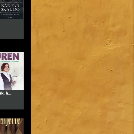
, h...