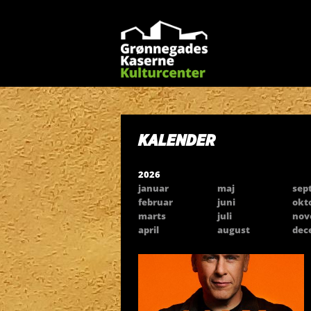
KALENDER
2026
januar
maj
sep
februar
juni
okt
marts
juli
nov
april
august
dec