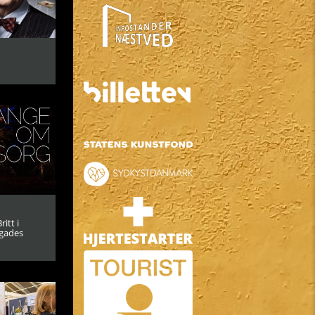
itt i
gades