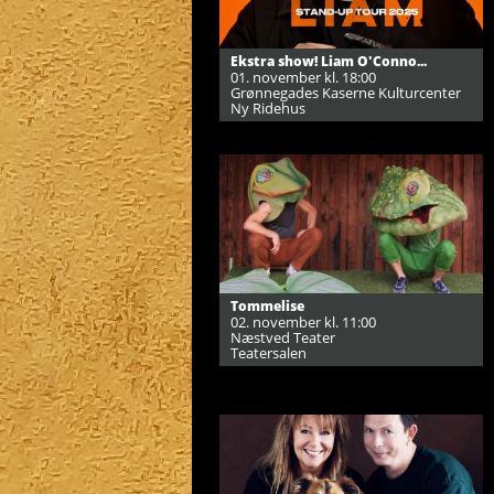
Ekstra show! Liam O'Conno...
01. november kl. 18:00
Grønnegades Kaserne Kulturcenter
Ny Ridehus
Tommelise
02. november kl. 11:00
Næstved Teater
Teatersalen