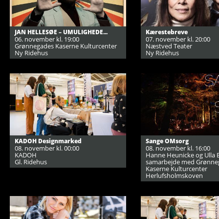
JAN HELLESØE – UMULIGHEDE...
Kærestebreve
06. november kl. 19:00
07. november kl. 20:00
Grønnegades Kaserne Kulturcenter
Næstved Teater
Ny Ridehus
Ny Ridehus
KADOH Designmarked
Sange OMsorg
08. november kl. 00:00
08. november kl. 16:00
KADOH
Hanne Heunicke og Ulla Br
Gl. Ridehus
samarbejde med Grønne
Kaserne Kulturcenter
Herlufsholmskoven