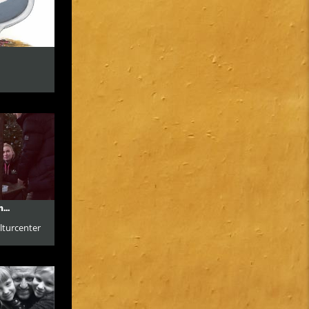
...
lturcenter