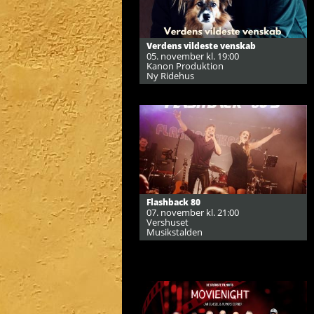
Verdens vildeste venskab
05. november kl. 19:00
Kanon Produktion
Ny Ridehus
Flashback 80
07. november kl. 21:00
Vershuset
Musikstalden