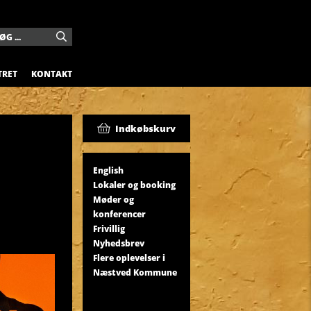
TRET
KONTAKT
Indkøbskurv
English
Lokaler og booking
Møder og
konferencer
Frivillig
Nyhedsbrev
Flere oplevelser i
Næstved Kommune