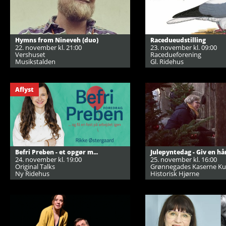
Hymns from Nineveh (duo)
Racedueudstilling
22. november kl. 21:00
23. november kl. 09:00
Vershuset
Racedueforening
Musikstalden
Gl. Ridehus
Aflyst
Befri Preben - et opgør m...
Julepyntedag - Giv en hån
24. november kl. 19:00
25. november kl. 16:00
Original Talks
Grønnegades Kaserne Ku
Ny Ridehus
Historisk Hjørne