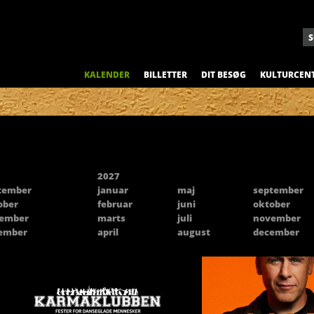
KALENDER
BILLETTER
DIT BESØG
KULTURCEN
2027
tember
januar
maj
september
ober
februar
juni
oktober
ember
marts
juli
november
ember
april
august
december