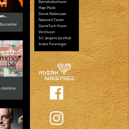
Børnekulturhuset
Høje Plads
Dansk Rakkerpak
n...
Næstved Teater
lturcenter
GameTech Huset
Vershuset
Sct. Jørgens Jazzklub
Andre Foreninger
s stemme