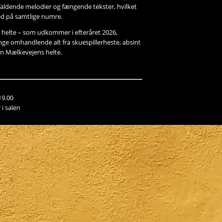
faldende melodier og fængende tekster, hvilket
ed på samtlige numre.
helte – som udkommer i efteråret 2026,
ge omhandlende alt fra skuespillerheste, absint
en Mælkevejens helte.
19.00
i salen