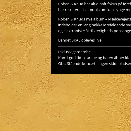
Roben & Knud har altid haft fokus på iøre
har resulteret i, at publikum kan synge m
Roben & Knuds nye album – Mælkevejens 
indeholder en lang række iørefaldende san
og elektroniske ål til kærligheds-popsang
Bandet SKAL opleves live!
Inklusiv garderobe
Kom i god tid - dørene og baren åbner kl. 
Obs: Stående koncert - ingen siddepladser 