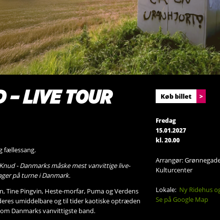
 – LIVE TOUR
Køb billet
>
Fredag
15.01.2027
kl. 20.00
 fællessang.
Arrangør: Grønnegad
Knud - Danmarks måske mest vanvittige live-
Kulturcenter
ger på turne i Danmark.
Lokale:
Ny Ridehus og
, Tine Pingvin, Heste-morfar, Puma og Verdens
Se på Google Map
deres umiddelbare og til tider kaotiske optræden
en som Danmarks vanvittigste band.