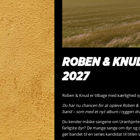
ROBEN & KNUD
2027
Roben & Knud er tilbage med kærlighed og
Du har nu chancen for at opleve Roben & 
band – som med et nyt album i ryggen dra
Du kender måske sangene om Uranhjorten
farligste dyr? De mange sange om dyr og 
gør bandet til en seriøs kandidat til titl