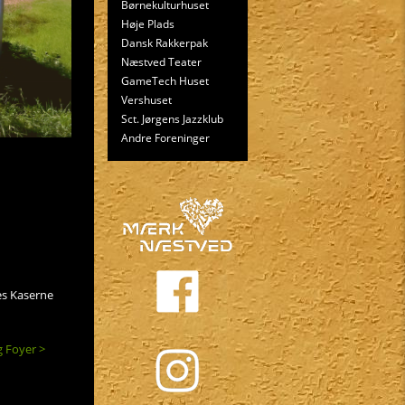
Børnekulturhuset
Høje Plads
Dansk Rakkerpak
Næstved Teater
GameTech Huset
Vershuset
Sct. Jørgens Jazzklub
Andre Foreninger
es Kaserne
 Foyer >