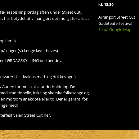
kl. 18.30
 fællesspisning lørdag aften under Street Cut.
Arrangør: Street Cut
, har betydet at vi har gjort det muligt for alle at
Gadeteaterfestival
Se på Google Map
g familie.
 på dagen(så længe laver haves)
erter LØRDAGSKYLLING bestående af
evarer i festivalens mad- og drikkevogn.)
 Auden for musikalsk underholdning. De
med traditionelle, irske og skotske folkesange og
en morsom anekdote eller to. Der er garanti for,
 synge med!
terfestivalen Street Cut
her
.