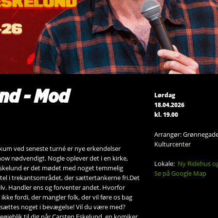
nd - Mod
Lørdag
18.04.2026
kl. 19.00
Arrangør: Grønnegad
Kulturcenter
kum ved seneste turné er nye erkendelser
show nødvendigt. Nogle oplever det i en kirke,
Lokale:
Ny Ridehus og
 Eskelund er det mødet med noget temmelig
Se på Google Map
el i trekantsområdet, der sættertankerne fri.Det
 selv. Handler ens og forventer andet. Hvorfor
ikke fordi, der mangler folk, der vil føre os bag
nu sættes noget i bevægelse! Vil du være med?
øjeblik til dig når Carsten Eskelund, en komiker