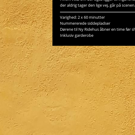
der aldrig tager den lige vej, går på scenen
Varighed: 2 x 60 minutter
Nummererede siddepladser
Dørene til Ny Ridehus åbner en time før 
Inklusiv garderobe