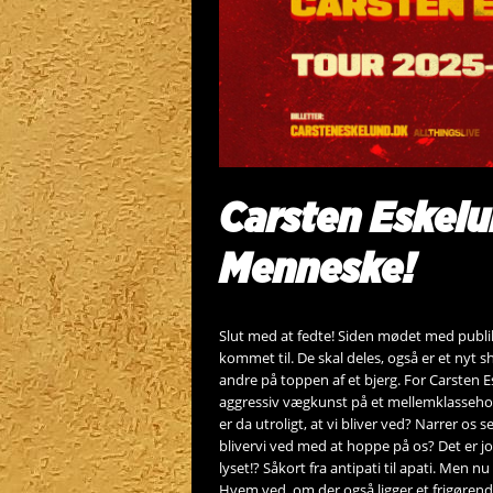
Carsten Eskelu
Menneske!
Slut med at fedte! Siden mødet med publi
kommet til. De skal deles, også er et nyt 
andre på toppen af et bjerg. For Carsten
aggressiv vægkunst på et mellemklassehot
er da utroligt, at vi bliver ved? Narrer os
blivervi ved med at hoppe på os? Det er jo 
lyset!? Såkort fra antipati til apati. Men 
Hvem ved, om der også ligger et frigørende