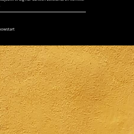
.
showstart