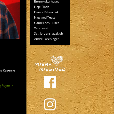
Børnekulturhuset
Høje Plads
Dansk Rakkerpak
Næstved Teater
GameTech Huset
Vershuset
Sct. Jørgens Jazzklub
Andre Foreninger
es Kaserne
 Foyer >