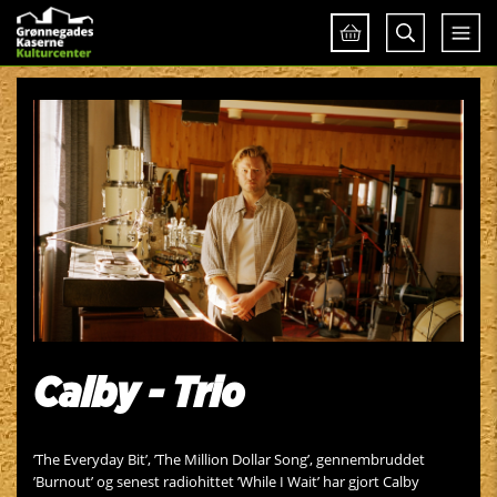
Calby - Trio
’The Everyday Bit’, ’The Million Dollar Song’, gennembruddet
’Burnout’ og senest radiohittet ’While I Wait’ har gjort Calby