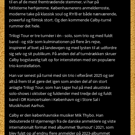
til en af de mest fremtrædende stemmer, vi har på
hitlisterne herhjemme. Københavnerens anmelderroste,
moderne take på klassisk soul og R’n’B er både nærværende,
powerful og filmisk stort. Og den kommende Calby-turné
rummer det hele.
Trilogi Tour er tre turnéer i én - solo, som trio og med fuldt
band - og står som kulminationen på flere års rejse,
inspireret af livet på landevejen og med lysten til at udfordre
sig selv og sit publikum. På anden del af turnérækken skruer
Calby bogstavelig talt op for intensiteten med sin populære
trio-konstellation.
Han var senest på turné med sin trio i efteråret 2025 og ser
altså frem til at gøre det igen som anden del af sin stort
anlagte Trilogi Tour, som han tager hul på med akustiske
solo-shows i oktober og fuldender med tredje del og fuldt
band i DR Koncertsalen i København og i Store Sal i
Musikhuset Aarhus.
Calby er den københavnske musiker Mik Thybo. Han
debuterede til stjerneregn fra de danske anmeldere og viste
internationalt format med albummet ’Burnout’ i 2021, som
blev fulgt op af endnu flere anmelder på 2023-albummet