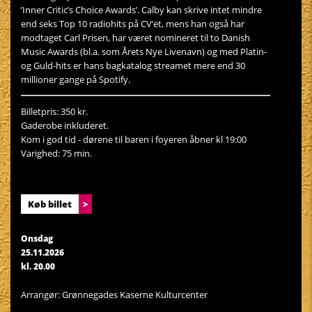
’Inner Critic’s Choice Awards’. Calby kan skrive intet mindre
end seks Top 10 radiohits på CV’et, mens han også har
modtaget Carl Prisen, har været nomineret til to Danish
Music Awards (bl.a. som Årets Nye Livenavn) og med Platin-
og Guld-hits er hans bagkatalog streamet mere end 30
millioner gange på Spotify.
Billetpris: 350 kr.
Gaderobe inkluderet.
Kom i god tid - dørene til baren i foyeren åbner kl 19:00
Varighed: 75 min.
Køb billet
>
Onsdag
25.11.2026
kl. 20.00
Arrangør: Grønnegades Kaserne Kulturcenter