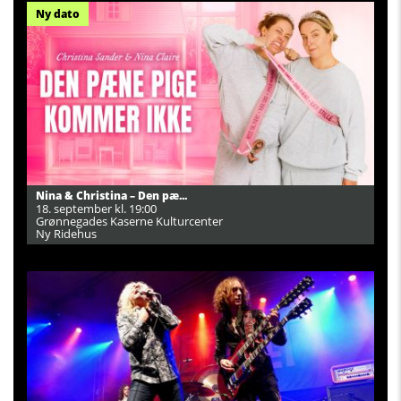
Ny dato
Nina & Christina – Den pæ...
18. september kl. 19:00
Grønnegades Kaserne Kulturcenter
Ny Ridehus